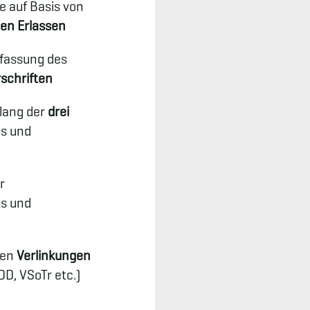
 auf Basis von
en Erlassen
rfassung des
rschriften
lang der
drei
es und
r
ts und
ten
Verlinkungen
D, VSoTr etc.)