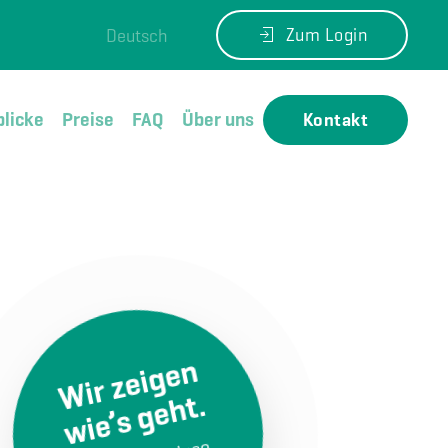
Zum Login
Deutsch
blicke
Preise
FAQ
Über uns
Kontakt
Wir zeigen
wie’s geht.