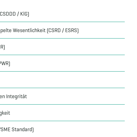
(CSDDD / KlG)
pelte Wesentlichkeit (CSRD / ESRS)
PR)
PPWR)
n Integrität
gkeit
 VSME Standard)