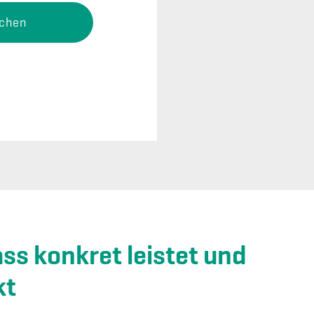
achen
s konkret leistet und
kt