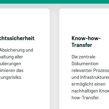
hts­sicherheit
Know-how-
Transfer
 Absicherung und
altung aller
Die zentrale
ulierungen
Dokumention
imieren das
relevanter Prozes
tungsrisiko.
und Infrastrukture
ermöglicht einen
nachhaltigen Kno
how-Transfer.