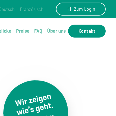
Zum Login
Deutsch
Französisch
blicke
Preise
FAQ
Über uns
Kontakt
Wir zeigen
wie’s geht.