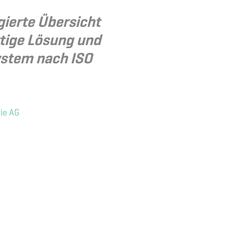
gierte Übersicht
rtige Lösung und
ystem nach ISO
rie AG
«Es gibt v
einen d
Alen Tokic,
Qua