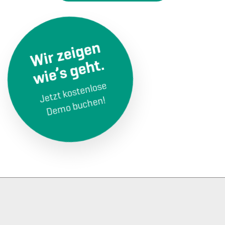
Wir zeigen
wie’s geht.
Jetzt kostenlose
Demo buchen!