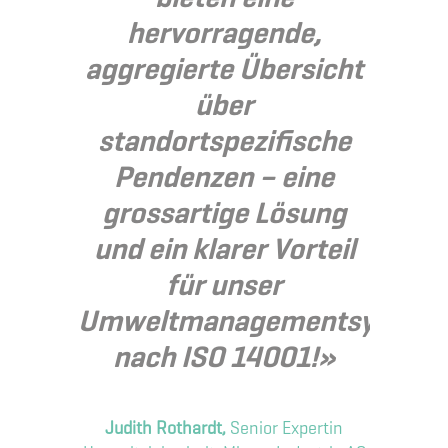
hervorragende,
aggregierte Übersicht
über
standortspezifische
Pendenzen – eine
grossartige Lösung
und ein klarer Vorteil
für unser
F
Umweltmanagementsystem
nach ISO 14001!»
A
Judith Rothardt,
Senior Expertin
Um