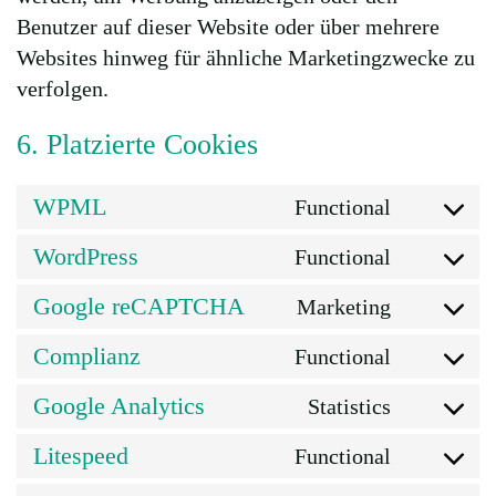
Benutzer auf dieser Website oder über mehrere
Websites hinweg für ähnliche Marketingzwecke zu
verfolgen.
6. Platzierte Cookies
WPML
Functional
Consent
to
WordPress
Functional
Consent
service
to
Google reCAPTCHA
Marketing
wpml
Consent
service
to
Complianz
Functional
wordpres
Consent
service
to
Google Analytics
Statistics
google-
Consent
service
recaptcha
to
Litespeed
Functional
complian
Consent
service