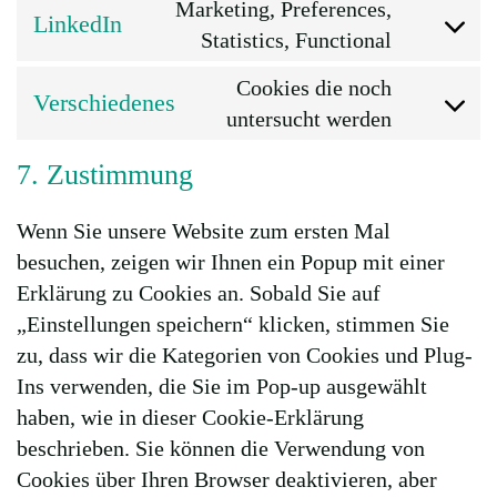
to
Marketing, Preferences,
google-
LinkedIn
service
Consent
Statistics, Functional
analytics
litespeed
to
Cookies die noch
Verschiedenes
service
Consent
untersucht werden
linkedin
to
7. Zustimmung
service
verschied
Wenn Sie unsere Website zum ersten Mal
besuchen, zeigen wir Ihnen ein Popup mit einer
Erklärung zu Cookies an. Sobald Sie auf
„Einstellungen speichern“ klicken, stimmen Sie
zu, dass wir die Kategorien von Cookies und Plug-
Ins verwenden, die Sie im Pop-up ausgewählt
haben, wie in dieser Cookie-Erklärung
beschrieben. Sie können die Verwendung von
Cookies über Ihren Browser deaktivieren, aber