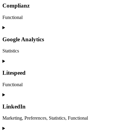
service
Complianz
google-
recaptcha
Functional
Consent
to
service
Google Analytics
complianz
Statistics
Consent
to
service
Litespeed
google-
analytics
Functional
Consent
to
service
LinkedIn
litespeed
Marketing, Preferences, Statistics, Functional
Consent
to