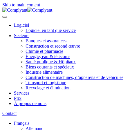
Skip to main content
Logiciel
Logiciel en tant que service
Secteurs
Banques et assurances
Construction et second œuvre
Chimie et pharmacie
Énergie, eau & télécoms
Santé publique & Hôpitaux
Biens courants et spéciaux
Industrie alimentaire
Construction de machines, d’appareils et de véhicules
Transport et logistique
Recyclage et élimination
Services
Prix
À propos de nous
Contact
Français
Allemand