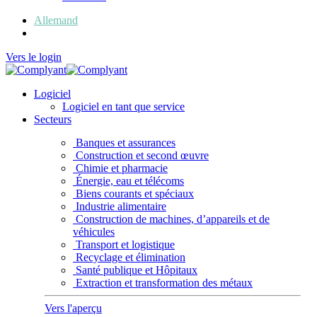
Allemand
Français
Vers le login
Logiciel
Logiciel en tant que service
Secteurs
Banques et assurances
Construction et second œuvre
Chimie et pharmacie
Énergie, eau et télécoms
Biens courants et spéciaux
Industrie alimentaire
Construction de machines, d’appareils et de
véhicules
Transport et logistique
Recyclage et élimination
Santé publique et Hôpitaux
Extraction et transformation des métaux
Vers l'aperçu