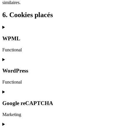
similaires.
6. Cookies placés
WPML
Functional
Consent
to
service
WordPress
wpml
Functional
Consent
to
service
Google reCAPTCHA
wordpress
Marketing
Consent
to