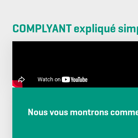
COMPLYANT expliqué sim
Nous vous montrons commen