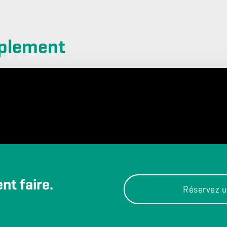
plement
t faire.
Réservez u