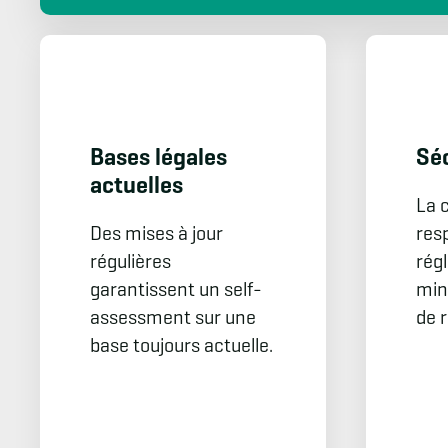
Bases légales
Séc
actuelles
La 
Des mises à jour
res
régulières
rég
garantissent un self-
min
assessment sur une
de r
base toujours actuelle.