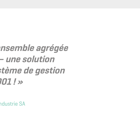
’ensemble agrégée
– une solution
stème de gestion
01 ! »
ndustrie SA
« Il y a 
législatifs,