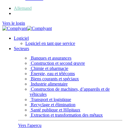
Allemand
Français
Vers le login
Logiciel
Logiciel en tant que service
Secteurs
Banques et assurances
Construction et second œuvre
Chimie et pharmacie
Énergie, eau et télécoms
Biens courants et spéciaux
Industrie alimentaire
Construction de machines, d’appareils et de
véhicules
Transport et logistique
Recyclage et élimination
Santé publique et Hôpitaux
Extraction et transformation des métaux
Vers l'aperçu