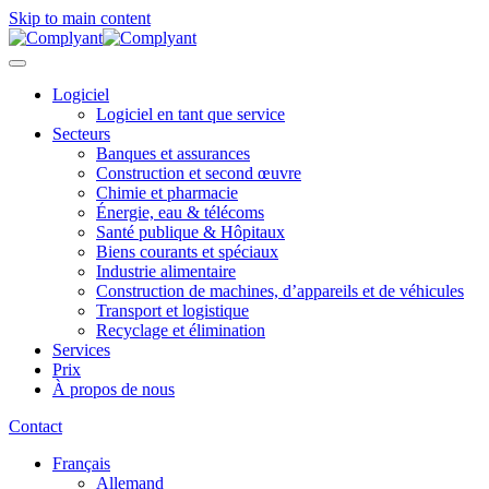
Skip to main content
Logiciel
Logiciel en tant que service
Secteurs
Banques et assurances
Construction et second œuvre
Chimie et pharmacie
Énergie, eau & télécoms
Santé publique & Hôpitaux
Biens courants et spéciaux
Industrie alimentaire
Construction de machines, d’appareils et de véhicules
Transport et logistique
Recyclage et élimination
Services
Prix
À propos de nous
Contact
Français
Allemand