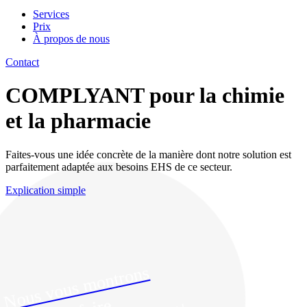
Services
Prix
À propos de nous
Contact
COMPLYANT pour la chimie
et la pharmacie
Faites-vous une idée concrète de la manière dont notre solution est
parfaitement adaptée aux besoins EHS de ce secteur.
Explication simple
N
o
u
s
v
o
u
s
m
o
ntr
o
n
s
c
o
m
m
e
nt f
air