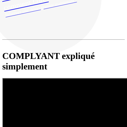
e.
Réservez une démo gratuite maintenant !
COMPLYANT expliqué
simplement