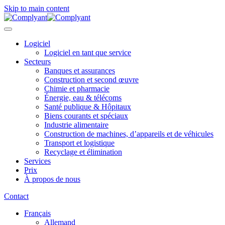
Skip to main content
Logiciel
Logiciel en tant que service
Secteurs
Banques et assurances
Construction et second œuvre
Chimie et pharmacie
Énergie, eau & télécoms
Santé publique & Hôpitaux
Biens courants et spéciaux
Industrie alimentaire
Construction de machines, d’appareils et de véhicules
Transport et logistique
Recyclage et élimination
Services
Prix
À propos de nous
Contact
Français
Allemand