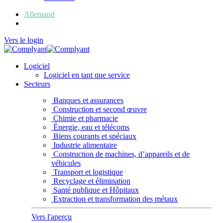
Allemand
Français
Vers le login
Logiciel
Logiciel en tant que service
Secteurs
Banques et assurances
Construction et second œuvre
Chimie et pharmacie
Énergie, eau et télécoms
Biens courants et spéciaux
Industrie alimentaire
Construction de machines, d’appareils et de
véhicules
Transport et logistique
Recyclage et élimination
Santé publique et Hôpitaux
Extraction et transformation des métaux
Vers l'aperçu