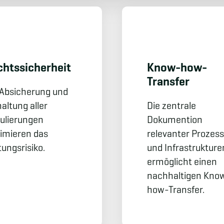
hts­sicherheit
Know-how-
Transfer
 Absicherung und
altung aller
Die zentrale
ulierungen
Dokumention
imieren das
relevanter Prozes
tungsrisiko.
und Infrastrukture
ermöglicht einen
nachhaltigen Kno
how-Transfer.