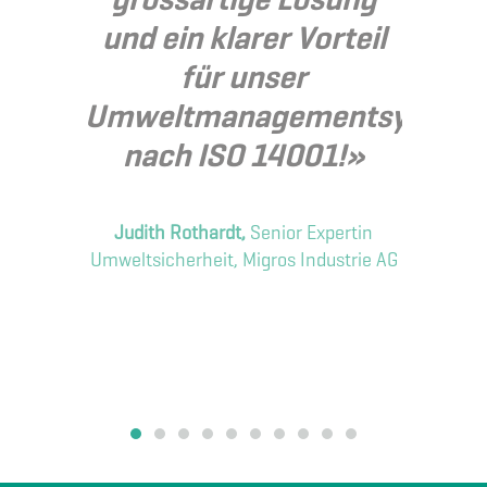
und ein klarer Vorteil
für unser
F
Umweltmanagementsystem
nach ISO 14001!»
A
Judith Rothardt,
Senior Expertin
Um
Umweltsicherheit, Migros Industrie AG
Dy