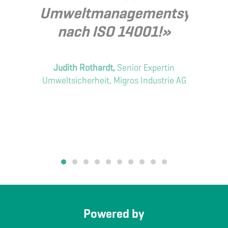
F
Umweltmanagementsystem
nach ISO 14001!»
A
Judith Rothardt,
Senior Expertin
Um
Umweltsicherheit, Migros Industrie AG
Dy
Powered by